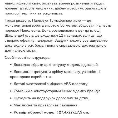
навколишнього світу, розвиває вміння розв'язувати задачі,
логічне та творче мислення, дрібну моторику, орієнтацію в
просторі, терпіння та усидчивість.
Трохи цікавого: Паризька Тріумфальна арка — це
монументальні ворота висотою 50 метрів, збудовані на честь
перемог Наполеона. Вона розташована в центрі площі
Шарль-де-Голль, де сходяться 12 паризьких вулиць, що
створює ефектну панораму. Завдяки такому розташуванню
арку видно з усіх боків, і вона є справжньою архітектурною
домінантою міста.
Особливості конструктора:
Дозволяє зібрати архітектурну модель з деталей.
Допомагає тренувати дрібну моторику, уважність і
просторове сприйняття.
Деталі виготовлені з міцного ABS-пластику.
Сумісний з конструкторами інших відомих брендів
Підходить на подарунок дорослим та дітям.
Має якісне та привабливе пакування.
Розмір зібраної моделі: 27,4х27х17,5 см.