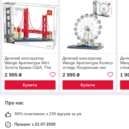
Дитячий конструктор
Дитячий конструктор
Дитя
Wange Архітектура Міст
Wange Архітектура Колесо
Wang
Золота Брама США, The
огляду Лондонське око
стін
Golden Gate Bridge 1977
London Eye 1528 деталь
Wall
2 995
2 995
1 9
₴
₴
деталь (6210)
(6215)
(621
Купити
Купити
Про нас
96% позитивних з 239 відгуків за рік
Працює з 21.07.2020