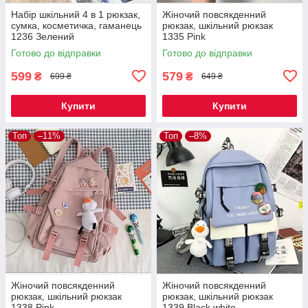
Набір шкільний 4 в 1 рюкзак,
Жіночий повсякденний
сумка, косметичка, гаманець
рюкзак, шкільний рюкзак
1236 Зелений
1335 Pink
Готово до відправки
Готово до відправки
599
579
₴
₴
699 ₴
649 ₴
Купити
Купити
Топ
–11%
Топ
–8%
Жіночий повсякденний
Жіночий повсякденний
рюкзак, шкільний рюкзак
рюкзак, шкільний рюкзак
1338 Pink
1339 Black white