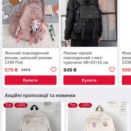
Жіночий повсякденний
Рюкзак чорний
Жіно
рюкзак, шкільний рюкзак
повсякденний з міні-
рюкз
1338 Pink
сумочкою 48×33×16 см
1339
1359-1
579
949
599
₴
₴
649 ₴
Купити
Купити
Акційні пропозиції та новинки
Топ
–15%
Топ
–15%