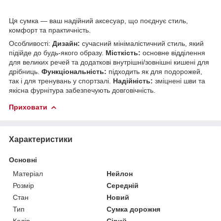
Ця сумка — ваш надійний аксесуар, що поєднує стиль,
комфорт та практичність.
Особливості:
Дизайн:
сучасний мінімалістичний стиль, який
підійде до будь-якого образу.
Місткість:
основне відділення
для великих речей та додаткові внутрішні/зовнішні кишені для
дрібниць.
Функціональність:
підходить як для подорожей,
так і для тренувань у спортзалі.
Надійність:
зміцнені шви та
якісна фурнітура забезпечують довговічність.
Приховати
Характеристики
Основні
Матеріал
Нейлон
Розмір
Середній
Стан
Новий
Тип
Сумка дорожня
Колір
Сірий