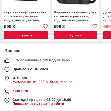
Дорожня спортивна сумка
Дорожня спортивна сумка
Дитя
з плечовим ременем,
з плечовим ременем,
для 
водовідштовхувальна,
водовідштовхувальна,
орт
45×31×15 см. 1326-1 black
45×31×15 см. 1326 green
38х2
599
599
680
₴
₴
Купити
Купити
Про нас
96% позитивних з 239 відгуків за рік
Працює з 21.07.2020
м. Львів
Кульпарківська, 226 А, Львів, Україна
Контакти
Сьогодні працює з 08:00 до 19:00
Показати весь графік роботи