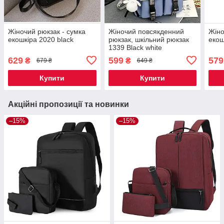
Жіночий рюкзак - сумка
Жіночий повсякденний
Жіно
екошкіра 2020 black
рюкзак, шкільний рюкзак
екош
1339 Black white
629
599
579
₴
₴
679 ₴
649 ₴
Купити
Купити
Акційні пропозиції та новинки
–15%
–15%