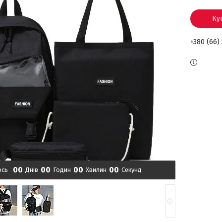
Ку
+380 (66)
0
0
0
0
0
0
0
0
ось
Днів
Годин
Хвилин
Секунд