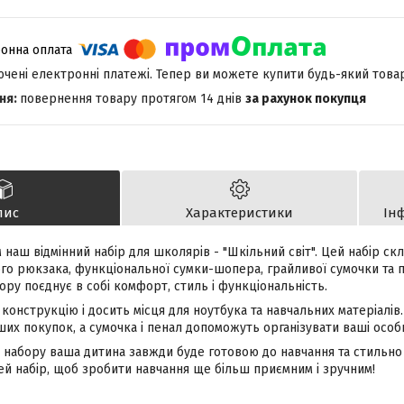
лючені електронні платежі. Тепер ви можете купити будь-який това
повернення товару протягом 14 днів
за рахунок покупця
пис
Характеристики
Ін
наш відмінний набір для школярів - "Шкільний світ". Цей набір ск
ого рюкзака, функціональної сумки-шопера, грайливої сумочки та 
ру поєднує в собі комфорт, стиль і функціональність.
конструкцію і досить місця для ноутбука та навчальних матеріалів
их покупок, а сумочка і пенал допоможуть організувати ваші особи
набору ваша дитина завжди буде готовою до навчання та стильно в
ей набір, щоб зробити навчання ще більш приємним і зручним!