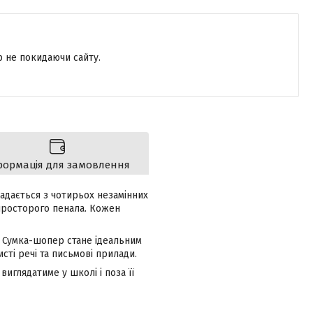
р не покидаючи сайту.
формація для замовлення
ладається з чотирьох незамінних
просторого пенала. Кожен
. Сумка-шопер стане ідеальним
сті речі та письмові прилади.
иглядатиме у школі і поза її