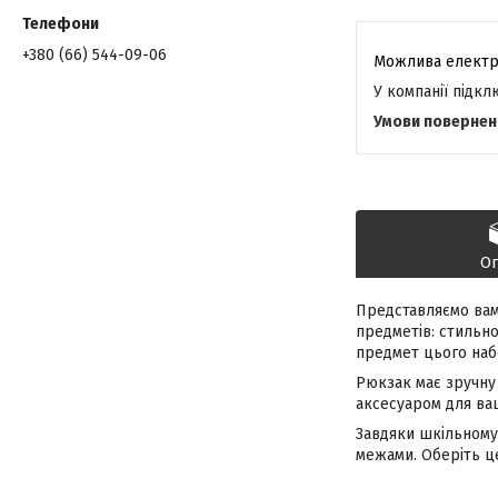
+380 (66) 544-09-06
У компанії підк
О
Представляємо вам 
предметів: стильн
предмет цього набо
Рюкзак має зручну 
аксесуаром для ваш
Завдяки шкільному 
межами. Оберіть ц