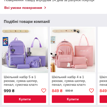
Повернення товару впродовж 14 днів за рахунок покупця
Всі умови повернення
Подібні товари компанії
Шкільний набір 5 в 1
Шкільний набір 4 в 1
Шкіл
рюкзак, сумка-шопер,
рюкзак, сумка-шопер,
рюкз
пенал, сумочка-клатч
пенал, сумочка-клатч
пена
через плече, сумочка-
через плече рожевий 1310
чере
999
849
849
₴
₴
999 ₴
мішечок рожевий 1309
131
Купити
Купити