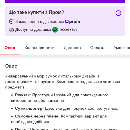
Що таке купити з Пром?
Замовлення під захистом
Доступна доставка
Опис
Характеристики
Доставка
Оплата
Умови п
Опис
Універсальний набір сумок у стильному дизайні з
геометричним візерунком. Комплект складається з чотирьох
предметів:
Рюкзак:
Просторий і зручний для повсякденного
використання або навчання.
Сумка-шопер:
Ідеальна для покупок або прогулянок.
Сумочка через плече:
Компактний варіант для
необхідних дрібниць.
Пенал:
Підходить для канцелярії, косметики чи інших