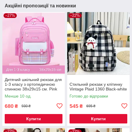
Акційні пропозиції та новинки
–27%
–22%
Дитячий шкільний рюкзак для
1-3 класу з ортопедичною
Стильний рюкзак у клітинку
спинкою 38х29х15 см. Pink
Vintage Plaid 1360 Black-white
Менше 10 од.
Готово до відправки
680
545
₴
₴
930 ₴
695 ₴
Купити
Купити
–22%
–22%