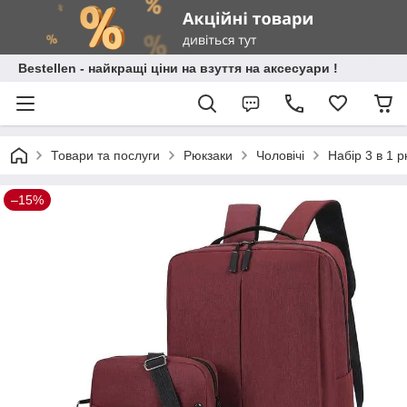
Bestellen - найкращі ціни на взуття на аксесуари !
Товари та послуги
Рюкзаки
Чоловічі
Набір 3 в 1 
–15%