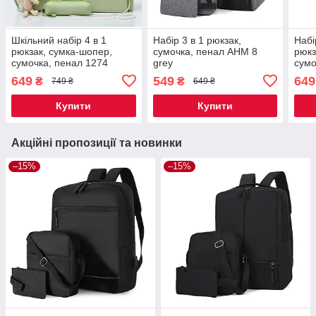
Шкільний набір 4 в 1
Набір 3 в 1 рюкзак,
Набі
рюкзак, сумка-шопер,
сумочка, пенал AHM 8
рюкз
сумочка, пенал 1274
grey
сумо
Green
Сіри
649
549
649
₴
₴
749 ₴
649 ₴
Купити
Купити
Акційні пропозиції та новинки
–15%
–15%