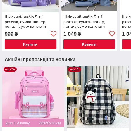
Шкільний набір 5 в 1
Шкільний набір 5 в 1
Шкіл
рюкзак, сумка-шопер,
рюкзак, сумка-шопер,
рюкз
пенал, сумочка-клатч
пенал, сумочка-клатч
пена
через плече, сумочка-
через плече, сумочка-
чере
999
1 049
1 0
₴
₴
мішечок рожевий 1309
мішок 1255 Blue
мішо
Купити
Купити
Акційні пропозиції та новинки
–27%
–22%