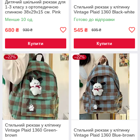
Дитячий шкільний рюкзак для
1-3 класу з ортопедичною
Стильний рюкзак у клітинку
спинкою 38х29х15 см. Pink
Vintage Plaid 1360 Black-white
Менше 10 од.
Готово до відправки
680
545
₴
₴
930 ₴
695 ₴
Купити
Купити
–22%
–22%
Стильний рюкзак у клітинку
Vintage Plaid 1360 Green-
Стильний рюкзак у клітинку
brown
Vintage Plaid 1360 Blue-brown