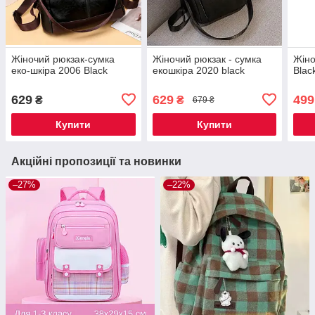
Жіночий рюкзак-сумка
Жіночий рюкзак - сумка
Жіно
еко-шкіра 2006 Black
екошкіра 2020 black
Blac
629
629
499
₴
₴
679 ₴
Купити
Купити
Акційні пропозиції та новинки
–27%
–22%