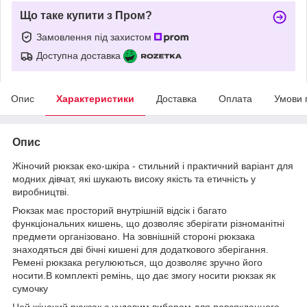
Що таке купити з Пром?
Замовлення під захистом
Доступна доставка
Опис
Характеристики
Доставка
Оплата
Умови 
Опис
Жіночий рюкзак еко-шкіра - стильний і практичний варіант для
модних дівчат, які шукають високу якість та етичність у
виробництві.
Рюкзак має просторий внутрішній відсік і багато
функціональних кишень, що дозволяє зберігати різноманітні
предмети організовано. На зовнішній стороні рюкзака
знаходяться дві бічні кишені для додаткового зберігання.
Ремені рюкзака регулюються, що дозволяє зручно його
носити.В комплекті ремінь, що дає змогу носити рюкзак як
сумочку
Цей жіночий рюкзак є чудовим вибором для повсякденного