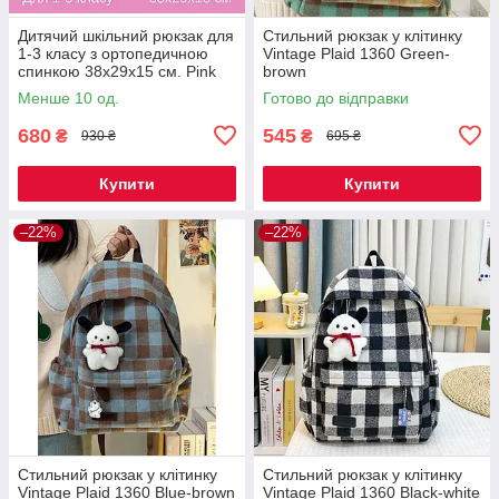
Дитячий шкільний рюкзак для
Стильний рюкзак у клітинку
1-3 класу з ортопедичною
Vintage Plaid 1360 Green-
спинкою 38х29х15 см. Pink
brown
Менше 10 од.
Готово до відправки
680
545
₴
₴
930 ₴
695 ₴
Купити
Купити
–22%
–22%
Стильний рюкзак у клітинку
Стильний рюкзак у клітинку
Vintage Plaid 1360 Blue-brown
Vintage Plaid 1360 Black-white